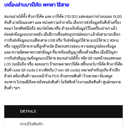
เครื่องอ่านบาร์โค้ด พกพา ไร้สาย
สแกนอ่านได้ทั้ง คิวอาร์โค้ด และ บาร์โค้ด (1D/2D) แสดงผลการอ่านบนจอ OLED
ทันที มาพร้อมแบตฯ และ หน่วยความจำภายใน เลือกการส่งข้อมูลทันทีเข้าเครื่อง
คอมฯ โทรศัพท์มือถือ สมาร์ทโฟน หรือ สำรองเก็บข้อมูลไว้ในเครื่องอ่านฯ แล้ว
ค่อยส่งข้อมูลออกภายหลัง เมือมีการเชื่อมต่ออุปกรณ์คอมฯ แล้วยังสามารถเลือก
การรับส่งข้อมูลแบบเสียบสาย USB หรือ รับส่งข้อมูลไร้สาย แบบไร้สาย 2.4GHz
หรือ บลูทูธไร้สาย ตามที่ลูกค้าถนัด มีระบบตรวจสอบ ความสมบูรณ์ของข้อมูล
และ ความผิดพลาดการส่งข้อมูล ที่มาพร้อมสัญญาเตื่อนด้วยเสียง เมือมีปัญหา
การรับส่งสัญญาณข้อมูลแบบไร้สาย สแกนอ่านได้ทั้ง รหัส QR บนหน้าจอแสดงผล
LCD (จอมือถือ หรือ จอคอมฯ) ป้ายกระดาษบาร์โค้ด สติ๊กเกอร์บาร์โค้ด คิวอาร์โค้ด
สินค้า และ QR code 2 ดวงติดกัน (Twin QR code) เหมาะสำหรับธุรกิจ ค้าปลีก
ค้าส่ง สต๊อกสินค้า ระบบหน้าร้าน POS ห้างสรรพสินค้า ร้านขายยา ห้องสมุด
ธนาคาร ไปรษณีย์ไทย คลังขนส่งสินค้า โลจิสติกส์ โรงงานผลิตสินค้า ศูนย์กระจาย
สินค้า ฯลฯ
DETAILS
การรีวิวสินค้า