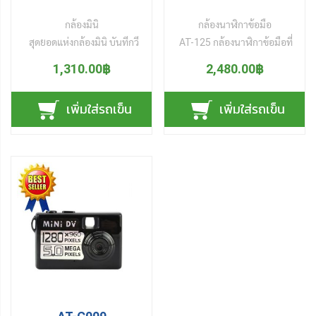
กล้องมินิ
กล้องนาฬิกาข้อมือ
สุดยอดแห่ง
กล้องมินิ
บันทีกวี
AT-125
กล้องนาฬิกาข้อมือ
ที่
ดีโอคุณภาพสูงไฮเดฟ
ไม่ธรรมดา หน้าปัดสะท้อนแสง
1,310.00฿
2,480.00฿
HD720P รองรับ microSD
กันน้ำได้ รองรับฟังก์ชั่นบันทึก
card สูงถึง 64GB แบตเตอร์รี่
วีดีโอ บันทึกเสียง บันทึก
เพิ่มใส่รถเข็น
เพิ่มใส่รถเข็น
ภายในบันทึกต่อเนื่องได้นาน
รูปภาพ แชทผ่านเว็บแคมเปิด
100 นาที ชาร์จไฟผ่านUSB
กล้องคุยกับเพื่อนออนไลน์ผ่าน
รองรับฟังก์ชั่นบันทึกวีดีโอ ฟัง
อินเตอร์เน็ท มีแบตเตอร์รี่ใน
ก์ชั่นบันทึกภาพ ฟังก์ชั่นบันทึก
ตัวสามารถชาร์จไฟผ่าน USB
เสียง ฟังก์ชั่นตรวจจับเสียงแล้ว
หน่วยความจำภายในตัวเครื่อง
บันทึกวีดีโอ และฟังก็ชั่นเว็บ
8 GB พกพาออกนอกสถานที่
แคมเปิดกล้องแชทออนไลน์
ได้อย่างสะดวก
ผ่านคอมพิวเตอร์ สามารถ
เชื่อมต่อ
กล้องมินิ
กับเครื่อง
คอมพิวเตอร์ทำหน้าที่เป็น
flash drive เซฟข้อมูลเก็บ
เอกสารต่างๆ ได้อย่างสะดวก