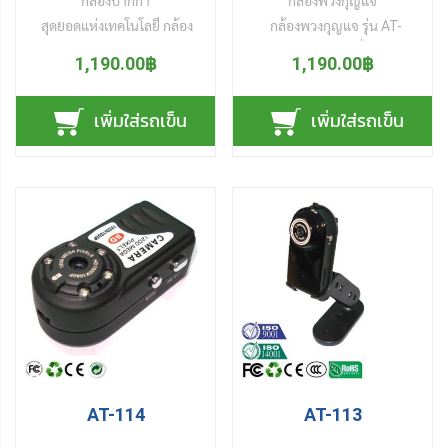
กล้องปากกา
กล้องพวงกุญแจ
บายและไม่มีการสั่งงานใดๆ
สุดยอดแห่งเทคโนโลยี
กล้อง
กล้องพวงกุญแจ
รุ่น AT-
เป็นระยะเวลา 45 วินาที ไปที่
ปากกา
รุ่น AT-238
M033 รองรับฟังก์ชั่น บันทึก
1,190.00฿
ตัวกล้อง กล้อง
1,190.00฿
Minicam
จะ
(8GB) ปากกาดำหน่วยความ
วีดีโอ บันทึกรูปภาพ และ
ทำการปิดเครื่องเองโดย
จำ 8GB รองรับฟังก์ชั่นก์บันทึก
สามารถใช้เป็นกล้องเว็บแคม
อัตโนมัติ นอกจากนี้ยังสามารถ
เพิ่มใส่รถเข็น
เพิ่มใส่รถเข็น
วีดีโอความละเอียด 640x480
แชทกับเพื่อนออนไลน์บน
รองรับฟังก์ชั่นเว็บแคม เพียง
Pixels บันทึกได้นานต่อเนื่อง 2
คอมพิวเตอร์ มีแบตเตอร์รี่
เชื่อมต่อเข้ากับเครื่อง
ชั่วโมง มีแบตเตอร์รี่ภายใน
ภายในรองรับหน่วยความจำ
คอมพิวเตอร์ก็สามารถเปิด
สามารถชาร์จผ่าน USB และ
ชนิด microSD card สูงสุด
กล้องแชทกับเพื่อนออนไลน์ได้
power adaptor เปิดดูวีดีโอที่
32GB สามารถดูข้อมูลและ
ทันที
บันทึกผ่านเครื่องคอม
ชาร์จไฟผ่านสายUSB
AT-114
AT-113