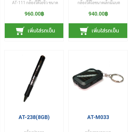
AT-111
กล้องวีดีโอจิ๋ว
ขนาด
กล้องวีดีโอขนาดเล็กมีแบต
เล็กพกพาสะดวกความละเอียด
เตอร์รี่ในตัวสามารถชาร์จไฟ
960.00฿
940.00฿
วีดีโอ 1080P เมื่ออยู่ในที่แสง
ผ่านสายUSB รองรับฟังก์ชั่น
สว่างน้อยแฟลชจะทำงาน
ถ่ายวีดีโอ และฟังก็ชั่นตรวจจับ
เพิ่มใส่รถเข็น
เพิ่มใส่รถเข็น
อัตโนมัติรองรับฟังก์ชั่น บันทึก
เสียง ขณะที่มีเสียงดังมากกว่า
ภาพนิ่ง บันทึกวีดีโอ ตรวจจับ
60 decibel ผ่านเข้ามาใน
การเคลื่อนไหวแล้วบันทึกวีดีโอ
ไมโครโฟนกล้อง
Minicam
จะ
เปิดกล้องเว็บแคมแชทกับเพื่อน
ทำการบันทึกวีดีโอเองอัตโนมัติ
ออนไลน์ ความละเอียดรูปถ่าย
นอกจากนี้ยังมีฟังก์ชั่นปิด
5 ล้านพิกเซล มีแบตเตอร์รี่ใน
เครื่องอัตโนมัติโดยมีเงื่อนไข
ตัวสามารถชาร์จแบตและดู
ขณะที่คุณกำลังถ่ายวีดีโอไป
ข้อมูลที่บันทึกไว้บนจอ
เรื่อยๆจนแบตเตอร์รี่ของกล้อง
คอมพิวเตอร์ผ่านสายUSB
Minicam
เริ่มอ่อนหรือหน่วย
รองรับหน่วยความจำชนิด
ความจำไม่เพียงพอ ตัวกล้อง
microSD card สูงสุด 16 GB
Minicam
จะทำการบันทึก
สินค้าผ่านการรับรอง
วีดีโอที่คุณกำลังถ่ายโดย
AT-238(8GB)
AT-M033
มาตรฐาน CE และ FCC
อัตโนมัติแล้วทำการปิดตัวมัน
เอง หากอยู่ภายใต้โหมดสแตน