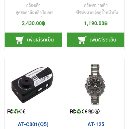
กล้องเล็ก
กล้องขนาดเล็ก
สุดยอด
กล้องเล็ก
ไฮเดฟ
ดีไซด์ขนาดเล็กดูล้ำหน้าทัน
1080P รองรับฟังก์ชั่นก์การใช้
สมัยตัวเครื่องเคลือบด้วยสเปร
2,430.00฿
1,190.00฿
งาน ถ่ายวีดีโอ ถ่ายรูป บันทึก
ป้องกันรังสี UV รองรับฟังก์ชั่น
เสียง และโหมดถ่ายตอนกลาง
เว็บแคมเปิดกล้องแชทออนไลน์
เพิ่มใส่รถเข็น
เพิ่มใส่รถเข็น
คืน สามารถบันทึกวีดีโอได้นาน
บันทึกวีดีโอ บันทึกรูปภาพ
ต่อเนื่องได้ 100 นาที ตัวกล้อง
บันทึกเสียง และบันทึกวีดีโอ
ทำจากโลหะแข็งแรงทนทานมี
ภายหลังจากการตรวจจับเสียง
แบตเตอร์รี่ในตัวสามารถชาร์จ
ได้ เปิดดูไฟล์ผ่านเครื่อง
ไฟและดึงข้อมูลรูปและวีดีโอ
คอมพิวเตอร์ทางสายUSB
ต่างๆ ผ่านสาย USB
สามารถบันทึกวีดีโอต่อเนื่องได้
นานกว่า 75นาที สินค้า
คุณภาพผ่านการรับรอง
มาตรฐาน
AT-C001(Q5)
AT-125