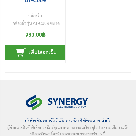
AT-C009
สบาย สินค้าผ่านการรับรอง
มาตรฐาน CE และ FCC
กล้องจิ๋ว
กล้องจิ๋ว
รุ่น AT-C009 ขนาด
เล็กพกพาสะดวกเลือกชาร์จไฟ
980.00฿
ได้ 2 ช่องทางคือ ชาร์จไฟด้วย
ถ่าน 1.5 V ขนาด AA หรือ
เพิ่มใส่รถเข็น
ชาร์จผ่าน USB ความละเอียด
กล้อง 5 ล้านพิกเซล รองรับฟัง
ก์ชั่น ถ่ายวีดีโอ บันทึกเสียง เว็บ
แคม ตรวจจับการเคลื่อนไหว
แล้วบันทึก และถ่ายภาพนิ่ง
รองรับหน่วยความจำชนิด
Micro SD (TF) Card สามารถ
โชว์เวลาขณะทำการบันทึก
บริษัท ซินเนอร์จี อิเล็คทรอนิคส์ ซัพพลาย จำกัด
ผู้จำหน่ายสินค้าอิเล็กทรอนิกส์คุณภาพจากทางอเมริกา ยุโรป และเอเชีย รวมถึง
บริการซัพพอร์ตหลังการขายมายาวนานกว่า 15 ปี