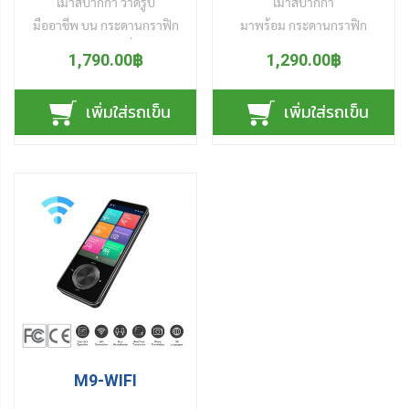
เมาส์ปากกา วาดรูป
เมาส์ปากกา
ชอบ บน แอปฯ มือถือสมาร์ต
มืออาชีพ บน กระดานกราฟิก
มาพร้อม กระดานกราฟิก
โฟน
EMR คุณภาพสูง ที่ให้ความ
EMR (Electro-Magnetic
1,790.00฿
1,290.00฿
สัมผัส เหมือน วาดรูปจาก
Resonance) พร้อมแล้ว
ดินสอ หรือ วาดรูปด้วยพู่กัน
สำหรับงานวาดภาพเสมือนจริง
เพิ่มใส่รถเข็น
เพิ่มใส่รถเข็น
บนกระดาษ ลงลายละเอียด
ขึ้นบน จอคอมพิวเตอร์ และ
ลายเส้น คมชัดทุกโค้งมน พลิ้ว
มือถือสมาร์ทโฟน ให้ภาพลาย
ไปตามแรงกดดินสอปากกา
เส้น แลเงา เติมเต็มสี ตามจิต
สร้างภาพวาดให้มีชีวิตชีวา
นาการ เหมือนการวาดภาพลง
สดใส ชัดทุกรายละเอียด ทั้ง
บนกระดาษจริง สนุกและ
ลายเส้นแรเงา เพ้นท์สี เติมเต็ม
เพลิดเพลิน กับความคมชัดและ
สีสัน ตามจินตนาการ บน
ความสดใส ของแต่ละภาพที่
กระดานกราฟิก ความไวสูง
บรรจงแต่งลวดลายสีสรรค์ ให้
ลายเส้น ไม่มีค้าง ไม่มีสะดุด
โดดเด่น ด้วยปากกาที่ให้ความ
ไม่มีกระตุก สัมผัสถึงอารมณ์
สัมผัสที่นุ่มนวล พลิ้วไปมาได้
การลงบนพื้นผ้าแคนวาส หน้า
อย่างคล่องแคล่วว่องไว สบัด
กว้างใหญ่ แต่ ขนาดบางเฉียบ
พู่กัน ภาพออกมาตามความ
M9-WIFI
เพียง 5 มิลลิเมตร น้ำหนักเบา
ฝัน