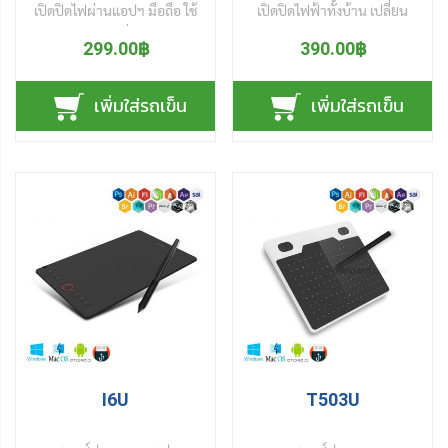
มาตรฐานสากล FC CE RoHs
เปิดปิดไฟผ่านแอปฯ มือถือ ใช้
เปิดปิดไฟฟ้าทั้งบ้าน เปลี่ยน
ภายในบ้านเพียงปลายนิ้ว ช่วย
ห้องให้สอดคล้องกับการใช้งาน
งานง่าย เพียงเปลี่ยน หลอดไฟ
บ้านให้เป็น สมาร์ทโฮม ด้วย
ให้ประหยัดพลังงานและค่าไฟ
299.00฿
ที่เหมาะสมในแต่ละห้อง เช่น
390.00฿
WiFi แทน หลอดไฟขั้วเกลียว
การควบคุมการใช้ไฟฟ้าภายใน
ปรับเครื่องปรับอากาศ เพิ่มลด
แล้วเชื่อมต่อผ่าน เครือข่าย
บ้าน ผ่านแอปฯ บนมือถือสมา
อุณภูมิความชื้น ภายในห้อง
เพิ่มใส่รถเข็น
เพิ่มใส่รถเข็น
ไวไฟ ภายในบ้าน ก็สามารถ
ร์ตโฟน หรือ สั่งการผ่านเสียง
ฯลฯ
ควบคุมการปิดเปิด หลอดไฟ
จาก Amazon Alexa และ
ส่องสว่าง ทุกดวงในบ้าน ด้วย
Google Assistant ตั้งเวลา
ปลายนิ้ว บนสมาร์ทโฟน หรือ
เปิดและปิดล่วงหน้า ของแต่ละ
แท็บเล็ต แล้วยังปรับความ
อุปกรณ์ อย่างอิสระ แล้วยัง
สว่าง เป็นหลอดไฟ แบบ วอร์ม
สามารถดู ปริมาณการใช้ไฟ
ไวท์ (Warm white) คูลไวท์
แต่ละวันได้จากบนมือถือ วิธีใช้
(Cool white) หรือ เดย์ไลท์
งานก็ง่าย เพียงเชื่อมต่อ
(Daylight) ในหลอดเดียว
สัญญาณการสั่งงานผ่าน
นอกจากนี้ยัง ปรับเปลี่ยนแสง
เครื่องข่ายไวไฟ ภายในบ้าน
ไฟ ได้ถึง 16 ล้านเฉดสี
เพียงแค่เสียบเครื่องใช้ไฟฟ้า ที่
ต้องการควบคุมการเปิดปิด กับ
I6U
T503U
ปลั๊กไฟ อัจฉริยะ
แล้วตั้งค่าการ
เปิดปิดปลั๊กฯ แต่ละตัวตามใจ