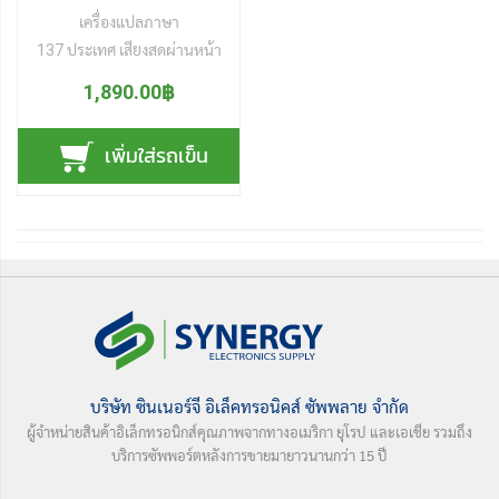
พกพาสะดวก สร้างแรงบันดาล
เครื่องแปลภาษา
ใจการวาดภาพ ไปได้ทุกที ทุก
137 ประเทศ เสียงสดผ่านหน้า
เวลา
จอ แปลผ่านเสียงโทรศัพท์
1,890.00฿
แปลผ่านเสียงสนทนากลุ่ม
ภายในห้องประชุม แปลเสียงที่
เพิ่มใส่รถเข็น
บันทึกไว้ล่วงหน้า หรือ แปล
จากภาพถ่าย แปลภาษาต่อ
เนื่องนานถึง 9 ชั่วโมง เป็นทั้ง
เครื่องแปลภาษาไม่ใช้เน็ต ได้ถึง
16 ภาษา หรือ เครื่องแปล
ภาษาด้วยเสียง ผ่านสัญญาณ
WiFi ไดีถึง 137+ ภาษา
อุปกรณ์แปลภาษา พกพา
สะดวก เล็กกระทัดรัด น้ำหนัก
บริษัท ซินเนอร์จี อิเล็คทรอนิคส์ ซัพพลาย จำกัด
เบา มาพร้อมหน่วยความจำ
ผู้จำหน่ายสินค้าอิเล็กทรอนิกส์คุณภาพจากทางอเมริกา ยุโรป และเอเชีย รวมถึง
และแบตฯ ในตัว อัพเดท
บริการซัพพอร์ตหลังการขายมายาวนานกว่า 15 ปี
ซอฟท์แวร์ให้ทันสมัยตลอด
อายุการใช้งานผ่านไวไฟ เชื่อม