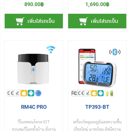
กะทัดรัด น้ำหนักเบา พกพา
ดูผ่านมือถือ 24 ชั่วโมง
890.00฿
1,690.00฿
สะดวก เหมาะสำหรับนำไปใช้
อุปกรณ์วัดอุณหภูมิอากาศ
วัดความชื้นและอุณหภูมิ ใน
และ วัดความชื้นอากาศ แบบไร้
เพิ่มใส่รถเข็น
เพิ่มใส่รถเข็น
ห้องต่าง ๆ อาทิ ห้องนอน ห้อง
สาย ไวไฟ (WiFi) เชื่อมต่อ
รับแขก ห้องน้ำ ห้องเก็บไวน์
โทรศัพท์มือถือสมาร์ทโฟน บน
ห้องเก็บเส้นยาสูบ/ซิการ์ โรง
เครื่อข่ายอินเตอร์เน็ต ดูผลการ
เรือนเกษตร เรือนเพาะชำในร่ม
วัดแบบออนไลน์ ตลอด 24
โกดังสินค้า คลังยาและ
ชั่วโมง จากทุกที่ทุกเวลาผ่าน
เวชภัณฑ์ ฯลฯ ที่ต้องการ
แอปฯ บนมือถือสมาร์ทโฟน ไม่
ควบคุมความชื้นและอุณหภูมิ
ว่าอยู่มุมไหนของบ้าน หรือ มุม
ให้เหมาะสมกับการอยู่อาศัย
ไหนชั้นไหนของอาคาร หรือ ทุก
และ เก็บรักษาคุณภาพสินค้า
ที่ทั้วโลก รับรู้สภาพอากาศ
ไม่ให้เสียหายจากสภาวะ
ภายในห้อง แบบเรียลไทม์ แล้ว
อากาศที่แปรปวน การใช้งาน
ยังสามารถดูผลย้อนหลังล่าสุด
ง่ายมาก เพียงใส่ถ่าน AAA
24 ชั่วโมง และผลล่าสุด 7 วัน
RM4C PRO
TP393-BT
จำนวน 2 ก้อน โหลดแอปฯ
จากอุปกรณ์วัดอุณหภูมิและ
และเปิดแอปฯ เชื่อมต่อข้อมูล
ความชื้นในอากาศ นอกจากนี้
รีโมทคอนโทรล IOT
เครื่องวัดอุณหภูมิและความชื้น
กับอุปกรณ์ ก็ดูผลการวัดค่า
ยังแสดงสถานะสภาพอากาศ 3
ควบคุมรีโมททั้งบ้าน สั่งงาน
เรียลไทม์ มาพร้อม ดัชนีความ