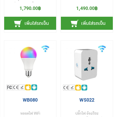
อุณหภูมิอากาศ ความชื้นใน
ระดับ ได้แก่ อากาศแห้ง อากาศ
เครื่องใช้ไฟฟ้าทั้งบ้าน เพียง
ร้อน (Heat Index) นาฬิกาใน
อากาศ และ ดัชนีความร้อน
1,790.00฿
สบาย และ อากาศมีความชื้น
1,490.00฿
ปลายนิ้ว ตั้งค่าครั้งเดียวใช้งาน
ตัว ส่งข้อมูลการวัดฯ เข้า
(Heat Index) แบบออนไลน์
สูง (Dry, Comfort, Wet)
ได้ตลอดผ่านแอปฯ บนมือถือ
โทรศัพท์มือถือสมาร์ทโฟน
ทันที ผ่านบลูทูธ (Bluetooth)
รองรับการเชื่อมต่อกับ Alexa
เพิ่มใส่รถเข็น
เพิ่มใส่รถเข็น
สะดวกสบายไม่ต้องกังวล เมือ
ผ่านสัญญาณบลูทูธ
แล้วยังสามารถส่งข้อมูลหรือ
(IoT) เหมาะสำหรับตรวจ
รีโมทหาย หรือ เสียใช้งานไม่ได้
(Bluetooth) รัศมีการรับส่ง
ไฟล์ย้อนหลัง 1 ปี เข้ามือถือ
สภาพอากาศภายใน ห้องนอน
ใช้ควบคุมอุปกรณ์ไฟฟ้าแทบ
ไกลถึง 80 เมตร ตั้งค่าการแจ้ง
สมาร์ทโฟน ได้อีกด้วย ตั้งค่า
เด็กอ่อน ห้องนอน ห้องรับแขก
ทุกยี่ห้อ อาทิ เช่น Sony,
เตือนอุณภูมิและ
การเตือนได้ เมือค่าความชื้น
ห้องเก็บของ โรงเรือนเพาะชํา
Samsung, Panasonic หรือ
ความชื้นสัมพัทธ์ที่เกินหรือต่ํา
และอุณหภูมิ ต่ำหรือสูงกว่า
ฯลฯ เพื่อวางแผนปรับสภาวะ
Philips เป็นต้น นอกจากเปิด
กว่าเกณฑ์ ผ่านโทรศัพท์มือถือ
ค่าที่เรากำหนด ช่วยให้เราปรับ
อากาศภายในห้องให้เหมาะสม
ปิดอุปกรณ์ไฟฟ้าแล้ว ยัง
บันทึกข้อมูลทุก ๆ นาทีสะสม
เปลี่ยนสภาวะอากาศภายใน
เช่น การปรับอุณหภูมิ การ
สามารถตั้งเวลาเปิดปิด แต่ละ
ได้นานถึง 1 ปี แล้วยังสามารถ
ห้อง หรือ โรงเรือน ให้เหมาะสม
ระบายเพื่อลดความชื้นลง
อุปกรณ์แยกต่างหากได้อีกด้วย
ดึงข้อมูลตลอดทั้งปี ส่งออกเป็น
กับ สภาวะอยู่สบายให้กับผู้อยู่
เป็นต้น
สั่งงานผ่าน 2 ช่องทาง บน
ไฟล์ excel ผ่านทางอีเมล์ หน้า
อาศัย และ เหมาะสมกับ การ
แอปฯมือถือ ได้ทั้งบน แอนดร
จอกว้างแสดงค่าชัดเจน ทั้งยังมี
เก็บรักษาวัสดุอุปกรณ์ การ
อยด์ หรือ ไอโอเอส และ สั่งงาน
ลูกศรแสดงทิศทางแนวโน้ม
ถนอมสินค้า การเพิ่มผลผลิต
WB080
WS022
ด้วยเสียงผ่าน Amazon Alexa
อุณหภูมิและความชื้นที่จะเกิน
ใน อุตสาหกรรมการเกษตร ได้
หรือ Google assistant
ขึ้นในอนาคต เพื่อให้เราเตรียม
อีกด้วย สินค้าคุณภาพ
หลอดไฟ WiFi
ปลั๊กไฟ อัจฉริยะ
อุปกรณ์ควบคุมการใช้ไฟฟ้า
การปรับเปลี่ยนอากาศภายใน