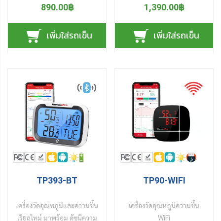
กะทัดรัด น้ำหนักเบา พกพา
อัจฉริยะ สำหรับวัดค่าและ
890.00฿
1,390.00฿
สะดวก เหมาะสำหรับนำไปใช้
ควบคุม อุณหภูมิความชื้น
วัดความชื้นและอุณหภูมิ ใน
สถานที่ต่าง ๆ ผ่าน
เพิ่มใส่รถเข็น
เพิ่มใส่รถเข็น
ห้องต่าง ๆ อาทิ ห้องนอน ห้อง
แอปพลิเคชัน บนมือถือสมาร์ท
รับแขก ห้องน้ำ ห้องเก็บไวน์
โฟน ได้ทุกที่ทั่วโลก บนระบบ
ห้องเก็บเส้นยาสูบ/ซิการ์ โรง
คลาวด์ (Cloud) แบบออนไลน์
เรือนเกษตร เรือนเพาะชำในร่ม
และ ตั้งค่าแจ้งเตือน (Alerts)
โกดังสินค้า คลังยาและ
เมื่อสภาพอากาศแปรปรวน
เวชภัณฑ์ ฯลฯ ที่ต้องการ
เกินค่าที่ตั้งไว้ การใช้งานง่าย
ควบคุมความชื้นและอุณหภูมิ
มาก เพียงติดตั้งแอปฯ เปิด
ให้เหมาะสมกับการอยู่อาศัย
อุปกรณ์ แล้วเชื่อมต่อผ่าน
และ เก็บรักษาคุณภาพสินค้า
เครื่อข่ายไวไฟ (WiFi) ก็ใช้งาน
ไม่ให้เสียหายจากสภาวะ
ได้ อุปกรณ์เมือเชื่อมต่อไวไฟ
อากาศที่แปรปวน การใช้งาน
แล้ว ก็จะส่งข้อมูลทุก ๆ 10
ง่ายมาก เพียงใส่ถ่าน AAA
วินาที ขึ้นระบบขึ้นคลาวด์
TP393-BT
TP90-WIFI
จำนวน 2 ก้อน โหลดแอปฯ
(Cloud) แบบ Real-time
และเปิดแอปฯ เชื่อมต่อข้อมูล
ลูกค้าเพียงเปิดแอปฯ บนมือถือ
เครื่องวัดอุณหภูมิและความชื้น
เครื่องวัดอุณหภูมิความชื้น
กับอุปกรณ์ ก็ดูผลการวัดค่า
ดูค่าการวัด ฯ (อุณหภูมิ
เรียลไทม์ มาพร้อม ดัชนีความ
WiFi