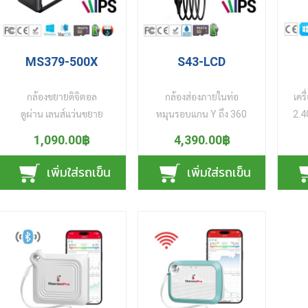
การเก็บภาพ บันทึกได้ทั้ง
ตการ์ด มาตรฐาน ISO
IS
ร
ภาพและคลิปวิดิโอ ทุกมุม
7816 Class A,B,C และ
ร
มองที่ต้องการ รองรับการใช้
รองรับบัตร RFID มาตรฐาน
MIF
ร
งานบนมือถือ Android และ
ISO 14443 Type A & B,
เป
ร
MS379-500X
S43-LCD
iOS รับส่งสัญญาณผ่าน
MIFARE® เชื่อมต่อรับส่ง
Note
ร
เครื่อข่ายไวไฟ 2.4GHz และ
ข้อมูลไร้สายความไวสูงถึง
ต้อ
กล้องขยายดิจิตอล
กล้องส่องภายในท่อ
เคร
ร
การใช้งานบนระบบปฏิบัติ
848 Kbps มาพร้อมระบบ
HID
ดูผ่าน เลนส์แว่นขยาย
หมุนรอบแกน Y ถึง 360
2.4
ร
การ Windows และ
ปัองกันการสื่อสารชนกัน
US
ดิจิตอล มาพร้อมเลนส์จอ
องศา เห็นภาพครบทุกมุม
ง
1,090.00฿
4,390.00฿
MacOS ผ่านสาย USB 2่
ของข้อมูล ช่วยให้การรับส่ง
รอ
ร
แอลซีดี IPS หน้ากว้าง 2 นิ้ว
มอง รอบรัศมี 360 องศา ให้
สัญญ
ระบบในตัวเดียว แบบ 2-in-
ข้อมูลแต่ละบัตรไม่ผิดพลาด
Win
ที่ให้องศามุมมองมากกว่าจอ
รายละเอียดภาพคมชัด 2
คอมฯ
ร
เพิ่มใส่รถเข็น
เพิ่มใส่รถเข็น
1 เหมาะสำหรับงาน
และยังมีฟังก์ชั่นบันทึกข้อมูล
OS 
LCD ทั่วไป ความละเอียด
ล้านพิกเซล ดูรายละเอียด
ใช้
ร
อุตสาหกรรมการผลิต
ลงบนบัตรได้อีกด้วย
การ
ความคมชัด 2 ล้านพิกเซล มี
ภาพที่ได้บน จอแอลซีดี IPS
คิวอ
อุตสาหกรรมยานยนต์
นอกจากนี้ยังสามารถรอ่าน
สั
ร
โหมดโฟกัสอัตโนมัติ
กว้าง
คุณ
ร
สาธารณูปโภค การก่อสร้าง
บัตรแบบไร้สัมผัสและบัตร
Col
(Autofocus) โหมดปรับ
4.3 นิ้ว ให้รายละเอียดสีที่
ได้
โรงแยกก๊าซธรรมชาติ
แบบสัมผัส พร้อมกันใน
หล
ร
เพิ่มลดแสงสว่าง โหมด
สมจริง คมชัด เป็นธรรมชาติ
กลา
ระบบท่อแก๊ส ระบบแอร์
คราวเดียว เชื่อมต่อคอมฯ
เดีย
บันทึกภาพภายในกล้องฯ ถึง
ภาพไม่บิดเบี้ยว ทั้งแนวนอน
ต
ร
ระบบของเหลวภายในท่อ
ผ่านสาย USB รองรับระบบ
ได้
200 ใบ หรือ ใส่เพิ่มหน่วย
และแนวตั้ง สายเคเบิลและ
เทค
ร
ระบบไฟฟ้า หรือ
ปฏิบัติการ Windows
และ
ความจำภายนอก (micro
กล้องมีขนาดเล็กเพียง 6