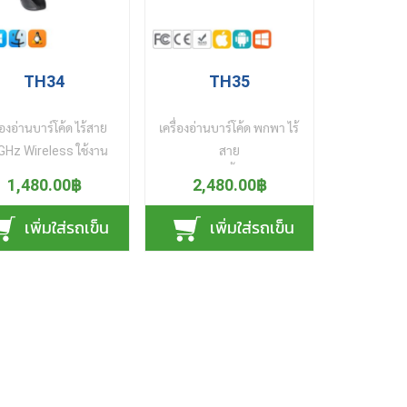
O 14443 Type A & B
เห็นรายละเอียดพื้นผิวท่อได้
วมถึง MIFARE และ
ครบถ้วน แม้นในที่มืดหรือ
ARE DESFire สามารถ
มุมอับ ด้วยหลอดไฟส่อง
ิดใช้งานกับโปรแกรม
สว่าง LED 8+1 ดวง สว่าง
TH34
TH35
pad, Excel, Word ไม่
ชัดเจนทุกรายละเอียด ตรวจ
งติดตั้งไดรเวอร์ (USB
ดูสภาพภายในท่อครบหมด
ื่องอ่านบาร์โค้ด ไร้สาย
เครื่องอ่านบาร์โค้ด พกพา ไร้
) เสียบสายผ่านพอร์ต
ทั้งปลายท่อหรือด้านข้างท่อ
GHz Wireless ใช้งาน
สาย
B แล้วใช้งานได้ทันที
สายและกล้องมีขนาดเล็ก
่าย เพียงเสียบตัวรับ
สแกนอ่านได้ทั้ง คิวอาร์โค้ด
1,480.00฿
2,480.00฿
งรับระบบปฏิบัตการ
เพียง 8.5 มิลลิเมตร ส่องดูได้
าณ USB เข้ากับเครื่อง
และ บาร์โค้ด (1D/2D)
dows Linux และ Mac
ยาวลึกถึง 5 เมตร จึงลอดไป
 แล้วเปิด เครื่องอ่านฯ
แสดงผลการอ่านบนจอ
เพิ่มใส่รถเข็น
เพิ่มใส่รถเข็น
มาพร้อม ระบบป้องกัน
ตามท่อที่มีขนาดเล็กๆ ได้
สแกนอ่านบาร์โค้ด และ
OLED ทันที มาพร้อมแบตฯ
อ่านข้อมูลชนกัน ของ
อย่างสบาย สายแข็งแรง
าร์โค้ดได้เลย เซ็นเซอร์
และ หน่วยความจำภายใน
ญญาณไร้สาย (Anti-
ทนทานโค้งงอไปตามท่อ
ภาพ CMOS สแกนอ่าน
เลือกการส่งข้อมูลทันทีเข้า
lision) ที่ใช้อ่านบัตร
และตั้งฉากกับพื้น โดยคอไม่
ไว แม้นใช้งานช่วงเวลา
เครื่องคอมฯ โทรศัพท์มือถือ
ายใบพร้อมกันในเวลา
ตกตามแรงโน้มถ่วง หาก
งคืน ทีมีแสงน้อย หรือ
สมาร์ทโฟน หรือ สำรองเก็บ
วกัน จึงอ่านข้อมูลบัตร
ต้องการ บันทึกภาพ หรือ อัด
อนกลางวัน มาพร้อม
ข้อมูลไว้ในเครื่องอ่านฯ แล้ว
ที่ละใบ ได้อย่างถูกต้อง
วิดีโอ เพียงกดปุ่มบนหน้าจอ
โนโลยี International
ค่อยส่งข้อมูลออกภายหลัง
รวดเร็ว เหมาะสำหรับ
LCD ภาพและคลิปวิดีโอที่
Advanced Image
เมือมีการเชื่อมต่ออุปกรณ์