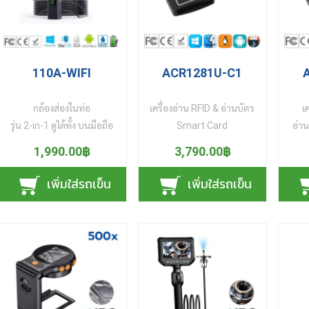
ร
ร
ร
ร
110A-WIFI
ACR1281U-C1
ร
กล้องส่องในท่อ
เครื่องอ่าน RFID & อ่านบัตร
เ
ร
รุ่น 2-in-1 ดูได้ทั้ง บนมือถือ
Smart Card
อ่าน
ร
และ บนคอมพิวเตอร์ โน๊
รุ่น 2-in-1 อ่านบัตร RFID
เรีย
ร
1,990.00฿
3,790.00฿
ตบุ๊ค ความคมชัดระดับ FHD
13.56 MHz (HF/Mifare)
บัตร
ร
กล้องมาพร้อมสายยาว 5
และ บัตรสมาร์ทการ์ด แบบ
สมา
เพิ่มใส่รถเข็น
เพิ่มใส่รถเข็น
ร
เมตร ด้านบนกล้องติดหลอด
สัมผัส (Contact) ในเครื่อง
(C
ร
ไฟ LED 8 ดวง ให้ความสว่าง
เดียว ด้านบนสำหรับแตะ
Car
ร
เห็นทุกรายละเอียดภายใน
บัตร RFID แบบไร้สัมผัส
แตะบ
ร
ท่อ แม้นอยู่ในที่แสงน้อย
(Contactless) ด้านล่างมี
เขี
มุมมืด หรือแม้นไม่มีแสง
ช่องเสียบ บัตรสมาร์ทการ์ด
เ
ร
ภายในท่อ ตั้งปรับระดับ
แบบสัมผัส (Contact)
แส
ร
ความสว่างให้เหมาะสมกับ
รองรับการอ่านบัตรสมาร์
รอง
ร