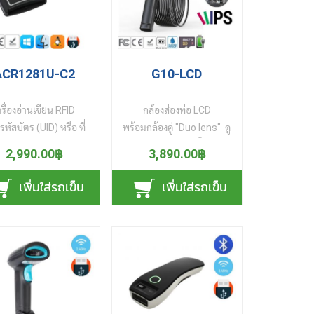
ACR1281U-C2
G10-LCD
ครื่องอ่านเขียน RFID
กล้องส่องท่อ LCD
รหัสบัตร (UID) หรือ ที่
พร้อมกล้องคู่ "Duo lens" ดู
กว่า อ่านรหัสประจำตัว
ภาพบนจอ LCD 5 นิ้ว ความ
2,990.00฿
3,890.00฿
 (Serial Number) ของ
ละเอียด 2 ล้านพิกเซล คม
ร์ทการ์ดแบบไร้สัมผัส
ชัดทุกมุมมองด้วย จอ
เพิ่มใส่รถเข็น
เพิ่มใส่รถเข็น
ontactless Smart
คุณภาพ IPS มาพร้อมกล้อง
d) โดยอัตโนมัติ เพียง
คู่ ("Duo lens") กล้อง
ัตรบน เครื่องอ่านและ
คุณภาพสูง ส่องดูภาพด้าน
ยนบัตร Mifare ฯ รหัส
บนและด้านข้าง สลับดูภาพ
ลขประจำตัวบัตร UID
ไปมาง่ายดายเพียงปุ่มเดียว
ดงผลบนหน้าจอทันที
นอกจากนี้ยังหมุนกล้องด้าน
รับบัตร ตามมาตรฐาน
ข้างรอบตัว 360 องศา มอง