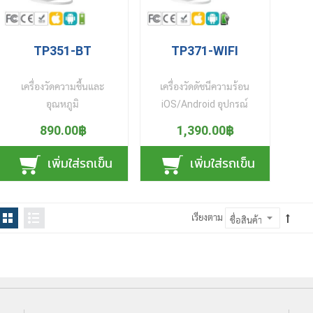
อิเล็กทรอนิกส์ ฯลฯ สินค้า
macOS Linux และ
แอปพ
ร
SD card) เพื่ออัดคลิปวิดิโอ
มิลลิเมตร สายแข็งแรง
คุณภาพ มาตรฐานสากล FC
Android
(KY
และ บันทึกภาพจำนวนมาก
ทนทานโค้งงอไปตามท่อ
Te
ร
CE และ RoHS
เข
เปิดดูขยายภาพขนาดใหญ่
และตั้งฉากกับพื้น โดยคอไม่
ควา
TP351-BT
TP371-WIFI
ร
สะ
บนจอคอมพิวเตอร์ ผ่านสาย
ตก ตามแรงโน้มถ่วง ลอด
ต
ร
แบบไ
USB กล้องฯ ขนาดเล็กกระ
ผ่านท่อน้ำ ท่อของเหลว ท่อ
Wire
เครื่องวัดความชื้นและ
เครื่องวัดดัชนีความร้อน
มี
ทัดรัด พกพาสะดวก พร้อม
ส่งก๊าซ หรือพื้นที่แคบได้ง่าย
80
อุณหภูมิ
iOS/Android อุปกรณ์
ทนทา
แบตฯ ในตัว นำไปส่องชิ้น
ส่องดูภายในท่อได้ยาวลึกถึง
สำรอ
รุ่น Bluetooth ขนาดเล็ก
อัจฉริยะ สำหรับวัดค่าและ
890.00฿
1,390.00฿
ให้ก
ร
งานอกสถานที่ พร้อมฐานตั้ง
2 เมตร ปรับหมุนมุมกล้อง
กรณี
กะทัดรัด น้ำหนักเบา พกพา
ควบคุม อุณหภูมิความชื้น
ในตัวพับเก็บได้ รองรับการดู
รอบ 360 องศา ให้ได้ภาพ
หร
ร
สะดวก เหมาะสำหรับนำไป
สถานที่ต่าง ๆ ผ่าน
เพิ่มใส่รถเข็น
เพิ่มใส่รถเข็น
(Aut
ชิ้นงานไร้มือจับ เหมาะ
คมชัดทุกมุมมอง และปรับ
เชื่
ใช้ วัดความชื้นและอุณหภูมิ
แอปพลิเคชัน บนมือถือสมา
ร
และป
สำหรับเป็น กล้องขยายส่อง
เพิ่มลดแสงสว่างภายในท่อ
USB
ในห้องต่าง ๆ อาทิ ห้องนอน
ร์ทโฟน ได้ทุกที่ทั่วโลก บน
งานใ
ร
พระ กล้องขยายซ่อมมือถือ
เพื่อให้ได้รายละเอียดภาพ
ผ
ห้องรับแขก ห้องน้ำ ห้องเก็บ
ระบบคลาวด์ (Cloud) แบบ
คุ
เรียงตาม
เลนส์แว่นขยาย แว่นขยาย
ครบถ้วน ก่อนที่จะเก็บ
ร
ไวน์ ห้องเก็บเส้นยาสูบ/
ออนไลน์ และ ตั้งค่าแจ้ง
วิทยาศาสตร์ แว่นขยายทาง
บันทึกภาพ หรือ อัดคลิป
อ
ซิการ์ โรงเรือนเกษตร เรือน
เตือน (Alerts) เมื่อสภาพ
พฤกษศาสตร์ หรือ นำไปใช้
วิดีโอ ไว้ใน หน่วยความจำ
สรีร
เพาะชำในร่ม โกดังสินค้า
อากาศแปรปรวน เกินค่าที่
ตรวจรับงานเบื้องต้น (QC)
(Micro SD Card) ฟังก์ชัน
ทรง
คลังยาและเวชภัณฑ์ ฯลฯ ที่
ตั้งไว้ การใช้งานง่ายมาก
ตรวจคุณภาพอัญมณี ตรวจ
ปิดตัวเองอัตโนมัติ หากพบ
เมื่
ต้องการควบคุมความชื้น
เพียงติดตั้งแอปฯ เปิด
คุณภาพสื่อสิ่งพิมพ์ ตรวจ
การใช้งานที่อุณหภูมิสูงเกิน