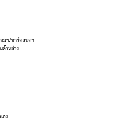
่อคอมฯ/ชาร์ตแบตฯ
นด้านล่าง
าเอง