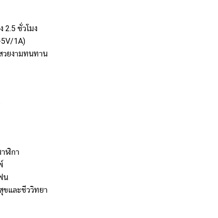
 2.5 ชั่วโมง
C-5V/1A)
S สวยงามทนทาน
นาฬิกา
พ์
โฟน
สุขและชีววิทยา