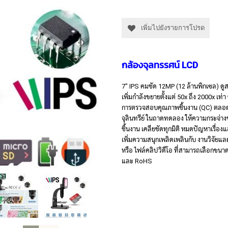
เพิ่มไปยังรายการโปรด
กล้องจุลทรรศน์ LCD
7" IPS คมชัด 12MP (12 ล้านพิกเซล) ดู
เพิ่มกำลังขยายตั้งแต่ 50x ถึง 2000x เท่า
การตรวจสอบคุณภาพชิ้นงาน (QC) ตลอดจนถึ
จุลินทรีย์ ในถาดทดลอง ให้ความกระจ่า
ชิ้นงาน เคลียชัดทุกมิติ หมดปัญหาเรื่อง
เพิ่มความสนุกเพลิดเพลินกับ งานวิจัยแ
หรือ ไฟล์คลิปวิดีโอ ที่สามารถเลือก
และ RoHS