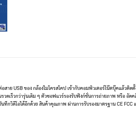
ยงต่อสาย USB ของ กล้องไมโครสโคป เข้ากับคอมพิวเตอร์โน๊ตบุ๊คแล้วติด
านรวดเร็วกว่ารุ่นเดิม ๆ ตัวซอฟแวร์รองรับฟังก์ชั่นการถ่ายภาพ หรือ อั
รบันทึกวิดีโอได้อีกด้วย สินค้าคุณภาพ ผ่านการรับรองมาตรฐาน CE FC