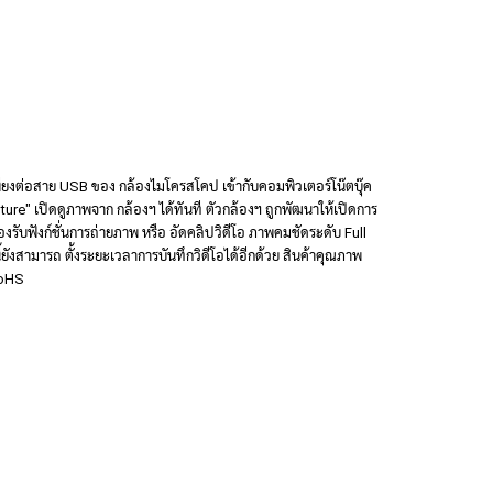
เพียงต่อสาย USB ของ กล้องไมโครสโคป เข้ากับคอมพิวเตอร์โน๊ตบุ๊ค
re" เปิดดูภาพจาก กล้องฯ ได้ทันที ตัวกล้องฯ ถูกพัฒนาให้เปิดการ
รองรับฟังก์ชั่นการถ่ายภาพ หรือ อัดคลิปวิดีโอ ภาพคมชัดระดับ Full
ยังสามารถ ตั้งระยะเวลาการบันทึกวิดีโอได้อีกด้วย สินค้าคุณภาพ
RoHS