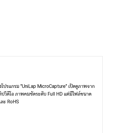
ตั้งโปรแกรม "UniLap MicroCapture" เปิดดูภาพจาก
ดคลิปวิดีโอ ภาพคมชัดระดับ Full HD แต่มีไฟล์ขนาด
C และ RoHS