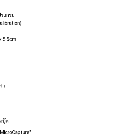
โปรแกรม
libration)
x 5.5cm
งศา
ตบุ๊ค
 MicroCapture
"