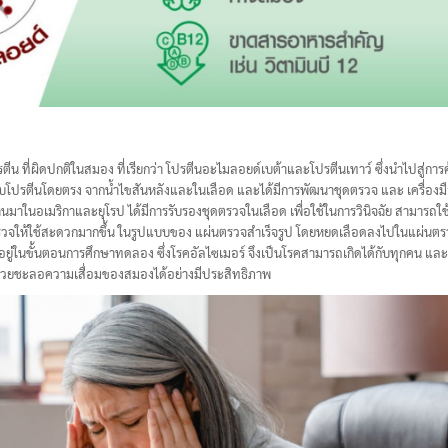
ีน ที่ผิดปกติในสมอง ที่เรียกว่า โปรตีนอะไมลอยด์เบต้าและโปรตีนเทาว์ ซึ่งนำไปสู่กา
ดับโปรตีนโดยตรง จากน้ำไขสันหลังและในเลือด และได้มีการพัฒนาชุดตรวจ และ เครื่องม
่านมาในอเมริกาและยุโรป ได้มีการรับรองชุดตรวจในเลือด เพื่อใช้ในการวินิจฉัย สามารถใช
มือตรวจให้ใช้สะดวกมากขึ้น ในรูปแบบของ แผ่นตรวจสำเร็จรูป โดยหยดเลือดลงไปในแผ่นตร
อยู่ในขั้นตอนการศึกษาทดลอง ซึ่งโรคอัลไซเมอร์ จึงเป็นโรคสามารถเกิดได้กับทุกคน และเ
 ช่วยชะลอความเสื่อมของสมองได้อย่างมีประสิทธิภาพ