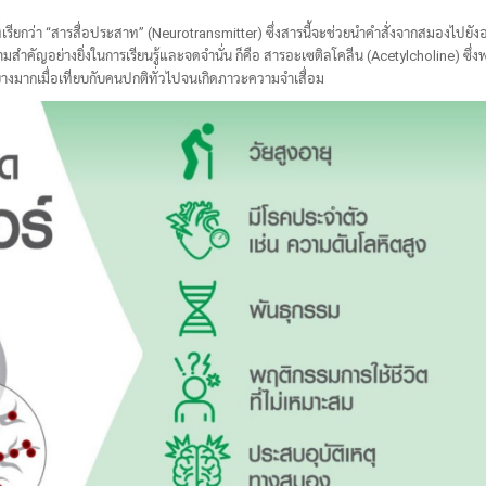
ียกว่า “สารสื่อประสาท” (Neurotransmitter) ซึ่งสารนี้จะช่วยนำคำสั่งจากสมองไปยังอ
สำคัญอย่างยิ่งในการเรียนรู้และจดจำนั่น ก็คือ สารอะเซติลโคลีน (Acetylcholine) ซึ่งพบว
งมากเมื่อเทียบกับคนปกติทั่วไปจนเกิดภาวะความจำเสื่อม