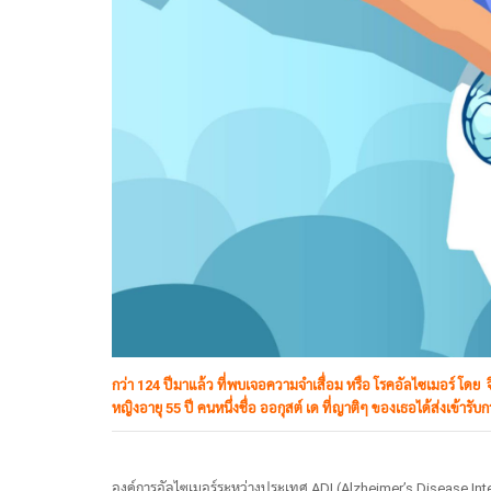
กว่า 124 ปีมาแล้ว ที่พบเจอความจำเสื่อม หรือ โรคอัลไซเมอร์ โด
หญิงอายุ 55 ปี คนหนึ่งชื่อ ออกุสต์ เด ที่ญาติๆ ของเธอได้ส่งเข้ารั
องค์การอัลไซเมอร์ระหว่างประเทศ ADI (Alzheimer’s Disease Interna