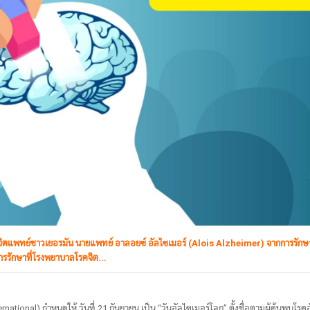
ย จิตแพทย์ชาวเยอรมัน นายแพทย์ อาลอยซ์ อัลไซเมอร์ (Alois Alzheimer) จากการรักษา
บการรักษาที่โรงพยาบาลโรคจิต...
tional) กำหนดให้ วันที่ 21 กันยายน เป็น “วันอัลไซเมอร์โลก” ตั้งชื่อตามผู้ค้นพบโรค