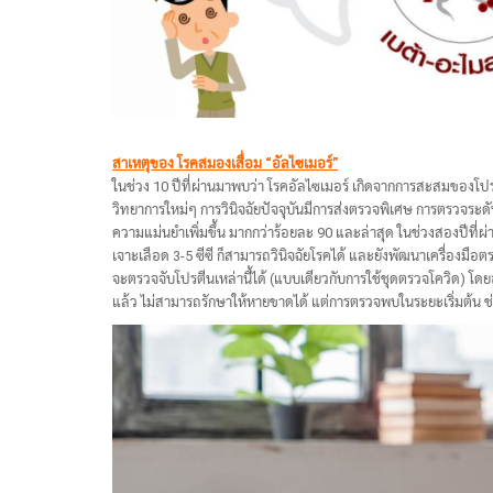
สาเหตุของ โรคสมองเสื่อม “อัลไซเมอร์”
ในช่วง 10 ปีที่ผ่านมาพบว่า โรคอัลไซเมอร์ เกิดจากการสะสมของโปรต
วิทยาการใหม่ๆ การวินิจฉัยปัจจุบันมีการส่งตรวจพิเศษ การตรวจระ
ความแม่นยำเพิ่มขึ้น มากกว่าร้อยละ 90 และล่าสุด ในช่วงสองปีที่ผ
เจาะเลือด 3-5 ซีซี ก็สามารถวินิจฉัยโรคได้ และยังพัฒนาเครื่อง
จะตรวจจับโปรตีนเหล่านี้ได้ (แบบเดียวกับการใช้ชุดตรวจโควิด) โดย
แล้ว ไม่สามารถรักษาให้หายขาดได้ แต่การตรวจพบในระยะเริ่มต้น