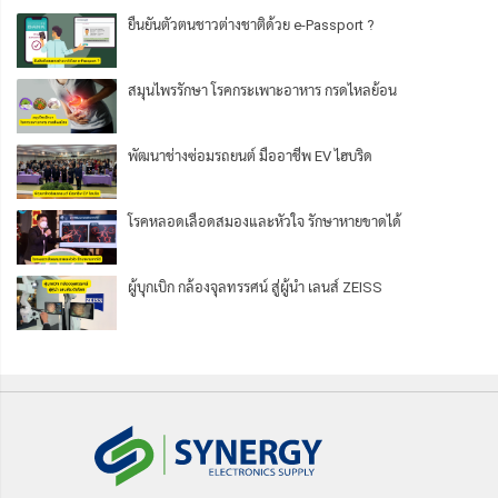
ยืนยันตัวตนชาวต่างชาติด้วย e-Passport ?
สมุนไพรรักษา โรคกระเพาะอาหาร กรดไหลย้อน
พัฒนาช่างซ่อมรถยนต์ มืออาชีพ EV ไฮบริด
โรคหลอดเลือดสมองและหัวใจ รักษาหายขาดได้
ผู้บุกเบิก กล้องจุลทรรศน์ สู่ผู้นำ เลนส์ ZEISS