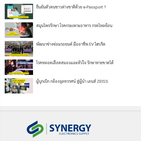
ยืนยันตัวตนชาวต่างชาติด้วย e-Passport ?
สมุนไพรรักษา โรคกระเพาะอาหาร กรดไหลย้อน
พัฒนาช่างซ่อมรถยนต์ มืออาชีพ EV ไฮบริด
โรคหลอดเลือดสมองและหัวใจ รักษาหายขาดได้
ผู้บุกเบิก กล้องจุลทรรศน์ สู่ผู้นำ เลนส์ ZEISS